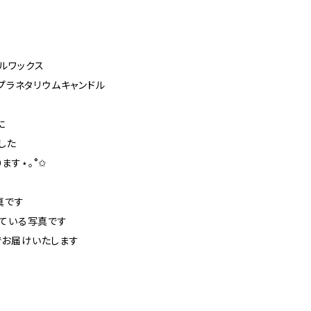
ルワックス
たプラネタリウムキャンドル
に
した
ます⋆｡˚✩
真です
している写真です
でお届けいたします