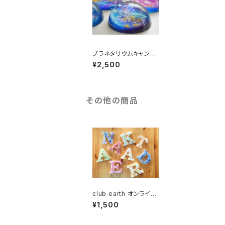
プラネタリウムキャンド
ル(水色×濃いブルー)
¥2,500
その他の商品
club earth オンライン
サロン
¥1,500